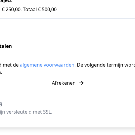
aject
 € 250,00. Totaal € 500,00
talen
d met de
algemene voorwaarden
. De volgende termijn wor
.
Afrekenen
ng
jn versleuteld met SSL.