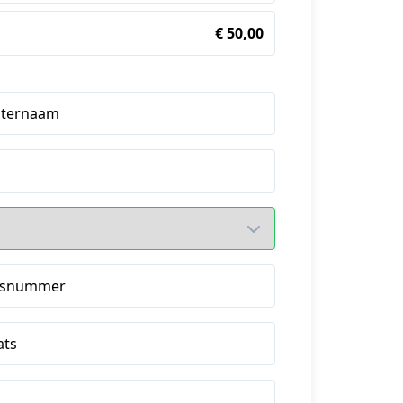
€ 50,00
hternaam
isnummer
ats