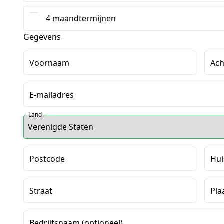
4 maandtermijnen
Gegevens
Voornaam
Ac
E-mailadres
Land
Postcode
Hu
Straat
Pla
Bedrijfsnaam (optioneel)