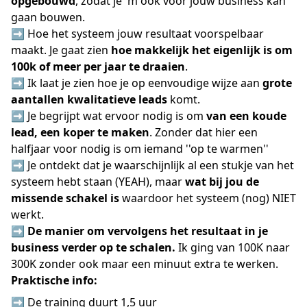
opgebouwd
, zodat je 'm ook voor jouw business kan
gaan bouwen.
➡️ Hoe het systeem jouw resultaat voorspelbaar
maakt. Je gaat zien
hoe makkelijk het eigenlijk is om
100k of meer per jaar te draaien
.
➡️ Ik laat je zien hoe je op eenvoudige wijze aan
grote
aantallen kwalitatieve leads
komt.
➡️ Je begrijpt wat ervoor nodig is om
van een koude
lead, een koper te maken
. Zonder dat hier een
halfjaar voor nodig is om iemand ''op te warmen''
➡️ Je ontdekt dat je waarschijnlijk al een stukje van het
systeem hebt staan (YEAH), maar
wat bij jou de
missende schakel is
waardoor het systeem (nog) NIET
werkt.
➡️
De manier om vervolgens het resultaat in je
business verder op te schalen.
Ik ging van 100K naar
300K zonder ook maar een minuut extra te werken.
Praktische info:
➡️ De training duurt 1,5 uur