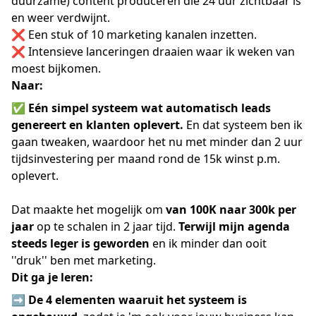
duurzame) content produceren die 24 uur zichtbaar is
en weer verdwijnt.
❌ Een stuk of 10 marketing kanalen inzetten.
❌ Intensieve lanceringen draaien waar ik weken van
moest bijkomen.
Naar:
✅
Eén simpel systeem wat automatisch leads
genereert en klanten oplevert.
En dat systeem ben ik
gaan tweaken, waardoor het nu met minder dan 2 uur
tijdsinvestering per maand rond de 15k winst p.m.
oplevert.
Dat maakte het mogelijk om
van 100K naar 300k per
jaar
op te schalen in 2 jaar tijd.
Terwijl mijn agenda
steeds leger is geworden
en ik minder dan ooit
''druk'' ben met marketing.
Dit ga je leren:
➡️
De 4 elementen waaruit het systeem is